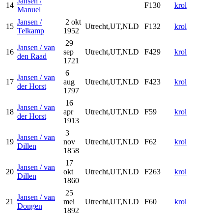
Jansen /
14
F130
krol
Manuel
Jansen /
2 okt
15
Utrecht,UT,NLD
F132
krol
Telkamp
1952
29
Jansen / van
16
sep
Utrecht,UT,NLD
F429
krol
den Raad
1721
6
Jansen / van
17
aug
Utrecht,UT,NLD
F423
krol
der Horst
1797
16
Jansen / van
18
apr
Utrecht,UT,NLD
F59
krol
der Horst
1913
3
Jansen / van
19
nov
Utrecht,UT,NLD
F62
krol
Dillen
1858
17
Jansen / van
20
okt
Utrecht,UT,NLD
F263
krol
Dillen
1860
25
Jansen / van
21
mei
Utrecht,UT,NLD
F60
krol
Dongen
1892