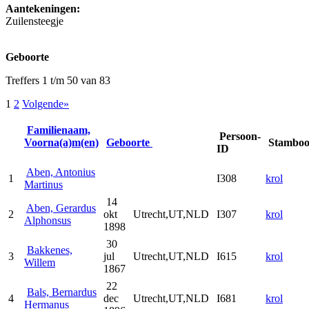
Aantekeningen:
Zuilensteegje
Geboorte
Treffers 1 t/m 50 van 83
1
2
Volgende»
Familienaam,
Persoon-
Voorna(a)m(en)
Geboorte
Stambo
ID
Aben, Antonius
1
I308
krol
Martinus
14
Aben, Gerardus
2
okt
Utrecht,UT,NLD
I307
krol
Alphonsus
1898
30
Bakkenes,
3
jul
Utrecht,UT,NLD
I615
krol
Willem
1867
22
Bals, Bernardus
4
dec
Utrecht,UT,NLD
I681
krol
Hermanus