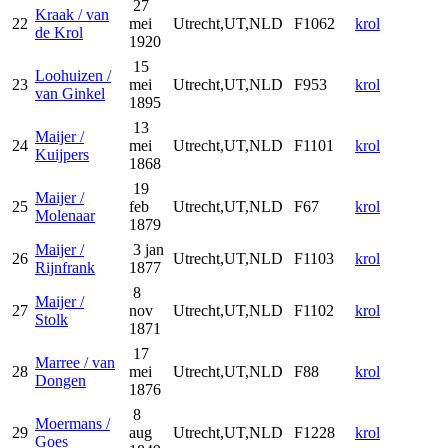
27
Kraak / van
22
mei
Utrecht,UT,NLD
F1062
krol
de Krol
1920
15
Loohuizen /
23
mei
Utrecht,UT,NLD
F953
krol
van Ginkel
1895
13
Maijer /
24
mei
Utrecht,UT,NLD
F1101
krol
Kuijpers
1868
19
Maijer /
25
feb
Utrecht,UT,NLD
F67
krol
Molenaar
1879
Maijer /
3 jan
26
Utrecht,UT,NLD
F1103
krol
Rijnfrank
1877
8
Maijer /
27
nov
Utrecht,UT,NLD
F1102
krol
Stolk
1871
17
Marree / van
28
mei
Utrecht,UT,NLD
F88
krol
Dongen
1876
8
Moermans /
29
aug
Utrecht,UT,NLD
F1228
krol
Goes