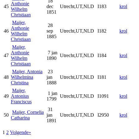
18
Anthonie
45
dec
Utrecht,UT,NLD
I183
krol
Wilhelm
1851
Christiaan
Maijer,
28
Anthonie
46
sep
Utrecht,UT,NLD
I182
krol
Wilhelm
1885
Christiaan
Maijer,
Anthonie
7 jan
47
Utrecht,UT,NLD
I184
krol
Wilhelm
1890
Christiaan
Maijer, Antonia
23
48
Wilhelmina
jan
Utrecht,UT,NLD
I181
krol
Christina
1888
Maijer,
1 jan
49
Antonius
Utrecht,UT,NLD
I1091
krol
1799
Franciscus
31
Maijer, Cornelia
50
jan
Utrecht,UT,NLD
I2950
krol
Catharina
1891
1
2
Volgende»