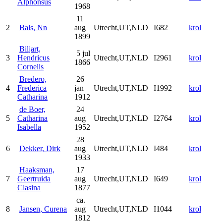
Alphonsus
1968
11
2
Bals, Nn
aug
Utrecht,UT,NLD
I682
krol
1899
Biljart,
5 jul
3
Hendricus
Utrecht,UT,NLD
I2961
krol
1866
Cornelis
Bredero,
26
4
Frederica
jan
Utrecht,UT,NLD
I1992
krol
Catharina
1912
de Boer,
24
5
Catharina
aug
Utrecht,UT,NLD
I2764
krol
Isabella
1952
28
6
Dekker, Dirk
aug
Utrecht,UT,NLD
I484
krol
1933
Haaksman,
17
7
Geertruida
aug
Utrecht,UT,NLD
I649
krol
Clasina
1877
ca.
8
Jansen, Curena
aug
Utrecht,UT,NLD
I1044
krol
1812