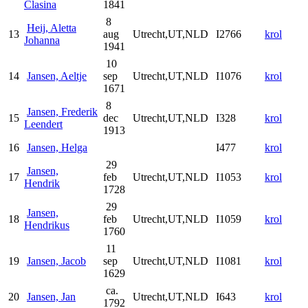
Clasina
1841
8
Heij, Aletta
13
aug
Utrecht,UT,NLD
I2766
krol
Johanna
1941
10
14
Jansen, Aeltje
sep
Utrecht,UT,NLD
I1076
krol
1671
8
Jansen, Frederik
15
dec
Utrecht,UT,NLD
I328
krol
Leendert
1913
16
Jansen, Helga
I477
krol
29
Jansen,
17
feb
Utrecht,UT,NLD
I1053
krol
Hendrik
1728
29
Jansen,
18
feb
Utrecht,UT,NLD
I1059
krol
Hendrikus
1760
11
19
Jansen, Jacob
sep
Utrecht,UT,NLD
I1081
krol
1629
ca.
20
Jansen, Jan
Utrecht,UT,NLD
I643
krol
1792