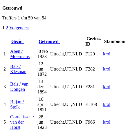
Getrouwd
Treffers 1 t/m 50 van 54
1
2
Volgende»
Gezins-
Gezin
Getrouwd
Stamboom
ID
Aben /
8 feb
1
Utrecht,UT,NLD
F120
krol
Moermans
1923
12
Bals /
2
jun
Utrecht,UT,NLD
F282
krol
Klesman
1872
13
Bals / van
3
dec
Utrecht,UT,NLD
F281
krol
Dongen
1894
16
Biljart /
4
apr
Utrecht,UT,NLD
F1108
krol
Stolk
1851
Cornelissen /
28
5
van der
jun
Utrecht,UT,NLD
F966
krol
Horst
1928