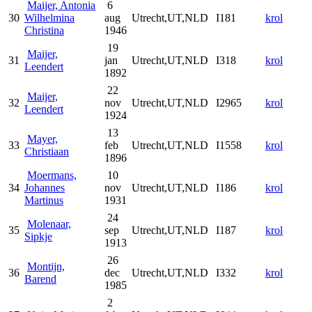
Maijer, Antonia
6
30
Wilhelmina
aug
Utrecht,UT,NLD
I181
krol
Christina
1946
19
Maijer,
31
jan
Utrecht,UT,NLD
I318
krol
Leendert
1892
22
Maijer,
32
nov
Utrecht,UT,NLD
I2965
krol
Leendert
1924
13
Mayer,
33
feb
Utrecht,UT,NLD
I1558
krol
Christiaan
1896
Moermans,
10
34
Johannes
nov
Utrecht,UT,NLD
I186
krol
Martinus
1931
24
Molenaar,
35
sep
Utrecht,UT,NLD
I187
krol
Sipkje
1913
26
Montijn,
36
dec
Utrecht,UT,NLD
I332
krol
Barend
1985
2