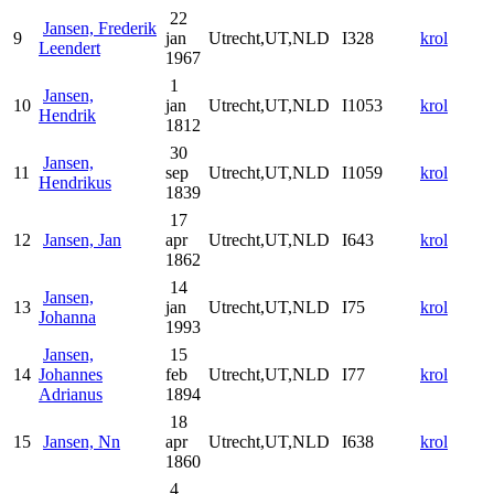
22
Jansen, Frederik
9
jan
Utrecht,UT,NLD
I328
krol
Leendert
1967
1
Jansen,
10
jan
Utrecht,UT,NLD
I1053
krol
Hendrik
1812
30
Jansen,
11
sep
Utrecht,UT,NLD
I1059
krol
Hendrikus
1839
17
12
Jansen, Jan
apr
Utrecht,UT,NLD
I643
krol
1862
14
Jansen,
13
jan
Utrecht,UT,NLD
I75
krol
Johanna
1993
Jansen,
15
14
Johannes
feb
Utrecht,UT,NLD
I77
krol
Adrianus
1894
18
15
Jansen, Nn
apr
Utrecht,UT,NLD
I638
krol
1860
4