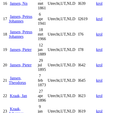
16
Jansen, Nn
mrt
Utrecht,UT,NLD
I639
krol
1861
6
Jansen, Petrus
17
apr
Utrecht,UT,NLD
I2619
krol
Johannes
1941
18
Jansen, Petrus
18
mrt
Utrecht,UT,NLD
I76
krol
Johannes
1966
12
19
Jansen, Pieter
jan
Utrecht,UT,NLD
I78
krol
1889
29
20
Jansen, Pieter
jul
Utrecht,UT,NLD
I642
krol
1895
7
Jansen,
21
feb
Utrecht,UT,NLD
I645
krol
Theodorus
1873
27
22
Kraak, Jan
apr
Utrecht,UT,NLD
I623
krol
1896
9
Kraak,
23
jan
Utrecht,UT,NLD
I619
krol