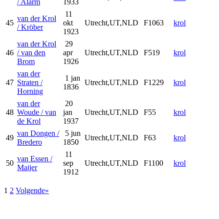
/ Alarm
1933
11
van der Krol
45
okt
Utrecht,UT,NLD
F1063
krol
/ Kröber
1923
van der Krol
29
46
/ van den
apr
Utrecht,UT,NLD
F519
krol
Brom
1926
van der
1 jan
47
Straten /
Utrecht,UT,NLD
F1229
krol
1836
Horning
van der
20
48
Woude / van
jan
Utrecht,UT,NLD
F55
krol
de Krol
1937
van Dongen /
5 jun
49
Utrecht,UT,NLD
F63
krol
Bredero
1850
11
van Essen /
50
sep
Utrecht,UT,NLD
F1100
krol
Maijer
1912
1
2
Volgende»