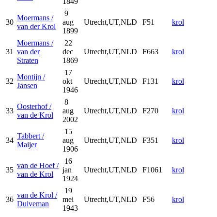
1849
9
Moermans /
30
aug
Utrecht,UT,NLD
F51
krol
van der Krol
1899
Moermans /
22
31
van der
dec
Utrecht,UT,NLD
F663
krol
Straten
1869
17
Montijn /
32
okt
Utrecht,UT,NLD
F131
krol
Jansen
1946
8
Oosterhof /
33
aug
Utrecht,UT,NLD
F270
krol
van de Krol
2002
15
Tabbert /
34
aug
Utrecht,UT,NLD
F351
krol
Maijer
1906
16
van de Hoef /
35
jan
Utrecht,UT,NLD
F1061
krol
van de Krol
1924
19
van de Krol /
36
mei
Utrecht,UT,NLD
F56
krol
Duiveman
1943