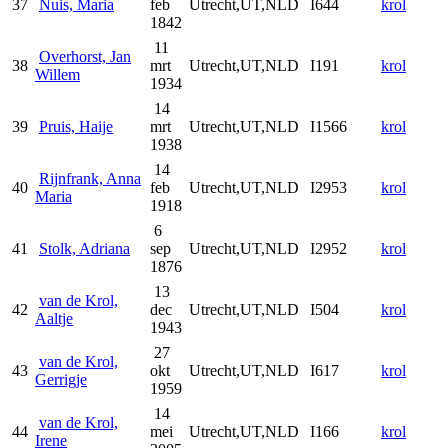
37
Nuis, Maria
feb
Utrecht,UT,NLD
I644
krol
1842
11
Overhorst, Jan
38
mrt
Utrecht,UT,NLD
I191
krol
Willem
1934
14
39
Pruis, Haije
mrt
Utrecht,UT,NLD
I1566
krol
1938
14
Rijnfrank, Anna
40
feb
Utrecht,UT,NLD
I2953
krol
Maria
1918
6
41
Stolk, Adriana
sep
Utrecht,UT,NLD
I2952
krol
1876
13
van de Krol,
42
dec
Utrecht,UT,NLD
I504
krol
Aaltje
1943
27
van de Krol,
43
okt
Utrecht,UT,NLD
I617
krol
Gerrigje
1959
14
van de Krol,
44
mei
Utrecht,UT,NLD
I166
krol
Irene