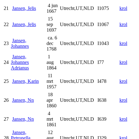
4 jun
21
Jansen, Jelis
Utrecht,UT,NLD
I1075
krol
1667
15
22
Jansen, Jelis
sep
Utrecht,UT,NLD
I1067
krol
1697
ca. 6
Jansen,
23
dec
Utrecht,UT,NLD
I1043
krol
Johannes
1768
Jansen,
1
24
Johannes
aug
Utrecht,UT,NLD
I77
krol
Adrianus
1864
11
25
Jansen, Karin
mrt
Utrecht,UT,NLD
I478
krol
1957
18
26
Jansen, Nn
apr
Utrecht,UT,NLD
I638
krol
1860
4
27
Jansen, Nn
mrt
Utrecht,UT,NLD
I639
krol
1861
Jansen,
12
28
Petronella
aug
Utrecht,UT,NLD
I329
krol