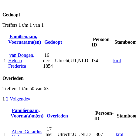
Gedoopt
Treffers 1 t/m 1 van 1
Familienaam,
Persoon-
Voorna(a)m(en)
Gedoopt
Stamboo
ID
van Dongen,
16
1
Helena
dec
Utrecht,UT,NLD
I34
krol
Frederica
1854
Overleden
Treffers 1 t/m 50 van 63
1
2
Volgende»
Familienaam,
Persoon-
Voorna(a)m(en)
Overleden
Stambo
ID
17
Aben, Gerardus
1
mei
Utrecht,UT,NLD
I307
krol