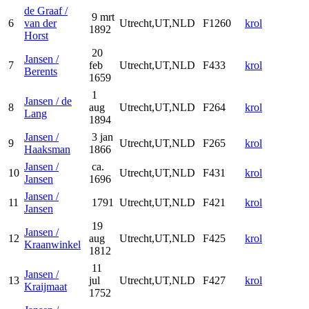
de Graaf /
9 mrt
6
van der
Utrecht,UT,NLD
F1260
krol
1892
Horst
20
Jansen /
7
feb
Utrecht,UT,NLD
F433
krol
Berents
1659
1
Jansen / de
8
aug
Utrecht,UT,NLD
F264
krol
Lang
1894
Jansen /
3 jan
9
Utrecht,UT,NLD
F265
krol
Haaksman
1866
Jansen /
ca.
10
Utrecht,UT,NLD
F431
krol
Jansen
1696
Jansen /
11
1791
Utrecht,UT,NLD
F421
krol
Jansen
19
Jansen /
12
aug
Utrecht,UT,NLD
F425
krol
Kraanwinkel
1812
11
Jansen /
13
jul
Utrecht,UT,NLD
F427
krol
Kraijmaat
1752