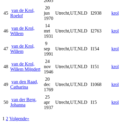
2005
20
van de Krol,
45
jun
Utrecht,UT,NLD
I2938
krol
Roelof
1970
14
van de Krol,
46
mrt
Utrecht,UT,NLD
I2763
krol
Willem
1931
9
van de Krol,
47
sep
Utrecht,UT,NLD
I154
krol
Willem
1991
24
van de Krol,
48
nov
Utrecht,UT,NLD
I151
krol
Willem Mijndert
1946
20
van den Raad,
49
dec
Utrecht,UT,NLD
I1068
krol
Catharina
1769
25
van der Berg,
50
apr
Utrecht,UT,NLD
I15
krol
Johanna
1937
1
2
Volgende»