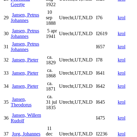
Geertje
1922
10
Jansen, Petrus
29
sep
Utrecht,UT,NLD
I76
krol
Johannes
1888
Jansen, Petrus
5 apr
30
Utrecht,UT,NLD
I2619
krol
Johannes
1941
Jansen, Petrus
31
I657
krol
Johannes
ca.
32
Jansen, Pieter
Utrecht,UT,NLD
I78
krol
1829
ca.
33
Jansen, Pieter
Utrecht,UT,NLD
I641
krol
1868
ca.
34
Jansen, Pieter
Utrecht,UT,NLD
I642
krol
1871
ca.
Jansen,
35
31 jul
Utrecht,UT,NLD
I645
krol
Theodorus
1835
Jansen, Willem
36
I475
krol
Rudolf
11
37
Jorg, Johannes
dec
Utrecht,UT,NLD
I2236
krol