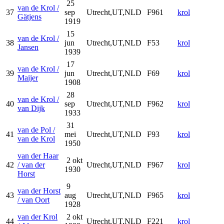
25
van de Krol /
37
sep
Utrecht,UT,NLD
F961
krol
Gätjens
1919
15
van de Krol /
38
jun
Utrecht,UT,NLD
F53
krol
Jansen
1939
17
van de Krol /
39
jun
Utrecht,UT,NLD
F69
krol
Maijer
1908
28
van de Krol /
40
sep
Utrecht,UT,NLD
F962
krol
van Dijk
1933
31
van de Pol /
41
mei
Utrecht,UT,NLD
F93
krol
van de Krol
1950
van der Haar
2 okt
42
/ van der
Utrecht,UT,NLD
F967
krol
1930
Horst
9
van der Horst
43
aug
Utrecht,UT,NLD
F965
krol
/ van Oort
1928
van der Krol
2 okt
44
Utrecht,UT,NLD
F221
krol