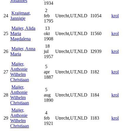
Johannes
1934
2
Kraijmaat,
24
feb
Utrecht,UT,NLD
I1054
krol
Jannigje
1795
Maijer, Alida
13
25
Maria
okt
Utrecht,UT,NLD
I1560
krol
Magdalena
1908
18
Maijer, Anna
26
jul
Utrecht,UT,NLD
I2939
krol
Maria
1957
Maijer,
5
Anthonie
27
apr
Utrecht,UT,NLD
I182
krol
Wilhelm
1887
Christiaan
Maijer,
5
Anthonie
28
aug
Utrecht,UT,NLD
I184
krol
Wilhelm
1890
Christiaan
Maijer,
4
Anthonie
29
feb
Utrecht,UT,NLD
I183
krol
Wilhelm
1921
Christiaan