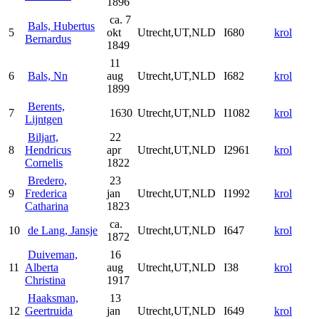
1896
ca. 7
Bals, Hubertus
5
okt
Utrecht,UT,NLD
I680
krol
Bernardus
1849
11
6
Bals, Nn
aug
Utrecht,UT,NLD
I682
krol
1899
Berents,
7
1630
Utrecht,UT,NLD
I1082
krol
Lijntgen
Biljart,
22
8
Hendricus
apr
Utrecht,UT,NLD
I2961
krol
Cornelis
1822
Bredero,
23
9
Frederica
jan
Utrecht,UT,NLD
I1992
krol
Catharina
1823
ca.
10
de Lang, Jansje
Utrecht,UT,NLD
I647
krol
1872
Duiveman,
16
11
Alberta
aug
Utrecht,UT,NLD
I38
krol
Christina
1917
Haaksman,
13
12
Geertruida
jan
Utrecht,UT,NLD
I649
krol