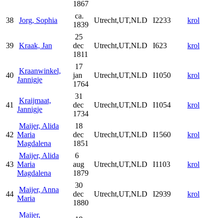
1867
ca.
38
Jorg, Sophia
Utrecht,UT,NLD
I2233
krol
1839
25
39
Kraak, Jan
dec
Utrecht,UT,NLD
I623
krol
1811
17
Kraanwinkel,
40
jan
Utrecht,UT,NLD
I1050
krol
Jannigje
1764
31
Kraijmaat,
41
dec
Utrecht,UT,NLD
I1054
krol
Jannigje
1734
Maijer, Alida
18
42
Maria
dec
Utrecht,UT,NLD
I1560
krol
Magdalena
1851
Maijer, Alida
6
43
Maria
aug
Utrecht,UT,NLD
I1103
krol
Magdalena
1879
30
Maijer, Anna
44
dec
Utrecht,UT,NLD
I2939
krol
Maria
1880
Maijer,